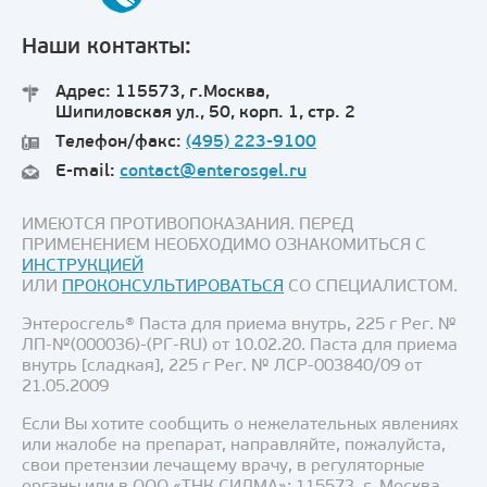
Наши контакты:
Адрес: 115573, г.Москва,
Шипиловская ул., 50, корп. 1, стр. 2
Телефон/факс:
(495) 223-9100
E-mail:
contact@enterosgel.ru
ИМЕЮТСЯ ПРОТИВОПОКАЗАНИЯ. ПЕРЕД
ПРИМЕНЕНИЕМ НЕОБХОДИМО ОЗНАКОМИТЬСЯ С
ИНСТРУКЦИЕЙ
ИЛИ
ПРОКОНСУЛЬТИРОВАТЬСЯ
СО СПЕЦИАЛИСТОМ.
Энтеросгель® Паста для приема внутрь, 225 г Рег. №
ЛП-№(000036)-(РГ-RU) от 10.02.20. Паста для приема
внутрь [сладкая], 225 г Рег. № ЛСР-003840/09 от
21.05.2009
Если Вы хотите сообщить о нежелательных явлениях
или жалобе на препарат, направляйте, пожалуйста,
свои претензии лечащему врачу, в регуляторные
органы или в ООО «ТНК СИЛМА»: 115573, г. Москва,