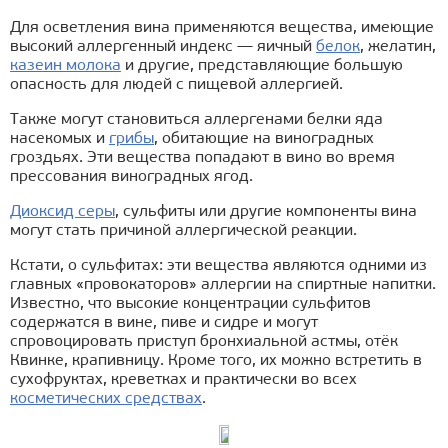
Для осветления вина применяются вещества, имеющие
высокий аллергенный индекс — яичный
белок
, желатин,
казеин молока
и другие, представляющие большую
опасность для людей с пищевой аллергией.
Также могут становиться аллергенами белки яда
насекомых и
грибы
, обитающие на виноградных
гроздьях. Эти вещества попадают в вино во время
прессования виноградных ягод.
Диоксид серы
, сульфиты или другие компоненты вина
могут стать причиной аллергической реакции.
Кстати, о сульфитах: эти вещества являются одними из
главных «провокаторов» аллергии на спиртные напитки.
Известно, что высокие концентрации сульфитов
содержатся в вине, пиве и сидре и могут
спровоцировать приступ бронхиальной астмы, отёк
Квинке, крапивницу. Кроме того, их можно встретить в
сухофруктах, креветках и практически во всех
косметических средствах
.