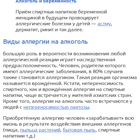
Алкоголь и беременность
Приём спиртных напитков беременной
женщиной в будущем провоцирует
аллергические болезни у детей —
астму
,
дерматит, ринит и так далее.
Виды аллергии на алкоголь
Большую роль в вероятности возникновения любой
аллергической реакции играет наследственная
предрасположенность. Человек, родители которого
имеют аллергические заболевания, в 80% случаев
также становится аллергиком. Такая реакция организма
называется врождённой. Кстати, непереносимость
спиртного, как и врождённая аллергия на спиртные
напитки, чаще встречается у жителей азиатских стран.
Кроме того, аллергия на алкоголь часто встречаются у
людей с
непереносимостью лактозы
.
Приобретённую аллергию человек «зарабатывает» всю
жизнь в результате воздействия внешних аллергенов
(пища,
пыльца растений
,
бытовая пыль
, спиртные
напиткии т.д.)