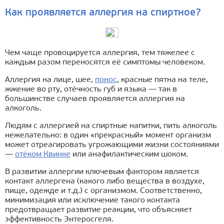
Как проявляется аллергия на спиртное?
Чем чаще провоцируется аллергия, тем тяжелее с
каждым разом переносятся её симптомы человеком.
Аллергия на лице, шее,
понос
, красные пятна на теле,
жжение во рту, отёчность губ и языка — так в
большинстве случаев проявляется аллергия на
алкоголь.
Людям с аллергией на спиртные напитки, пить алкоголь
нежелательно: в один «прекрасный» момент организм
может отреагировать угрожающими жизни состояниями
—
отёком Квинке
или анафилактическим шоком.
В развитии аллергии ключевым фактором является
контакт аллергена (какого либо вещества в воздухе,
пище, одежде и т.д.) с организмом. Соответственно,
минимизация или исключение такого контакта
предотвращает развитие реакции, что объясняет
эффективность Энтеросгеля.